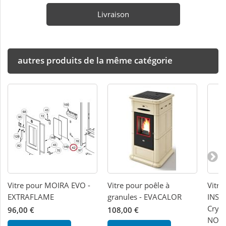
Livraison
autres produits de la même catégorie
Vitre pour MOIRA EVO -
Vitre pour poêle à
Vitre
EXTRAFLAME
granules - EVACALOR
INSER
Cryst
96,00 €
108,00 €
NOR