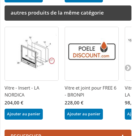
autres produits de la même catégorie
Vitre - Insert - LA
Vitre et joint pour FREE 6
Vitre
NORDICA
- BRONPI
LA N
204,00 €
228,00 €
98,3
Ajouter au panier
Ajouter au panier
Ajou