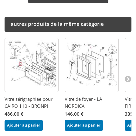
autres produits de la même catégorie
Vitre sérigraphiée pour
Vitre de foyer - LA
Vitre
CAIRO 110 - BRONPI
NORDICA
FIRE
486,00 €
146,00 €
335,
Ajouter au panier
Ajouter au panier
Ajou