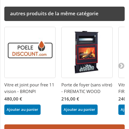
autres produits de la même catégorie
Vitre et joint pour free 11
Porte de foyer (sans vitre)
Vitre
vision - BRONPI
- FIREMATIC WOOD
FIRE
480,00 €
216,00 €
240,
Ajouter au panier
Ajouter au panier
Ajou