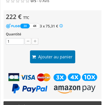
0
/
5
-
0
Avis
222 €
TTC
3 x 75,31 €
3X
4X
Quantité
Ajouter au panier