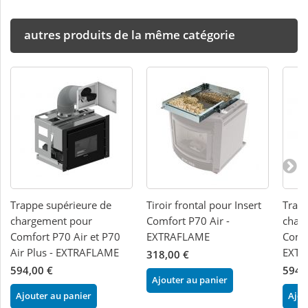
autres produits de la même catégorie
Trappe supérieure de
Tiroir frontal pour Insert
Trapp
chargement pour
Comfort P70 Air -
char
Comfort P70 Air et P70
EXTRAFLAME
Comfo
Air Plus - EXTRAFLAME
EXTR
318,00 €
594,00 €
594,
Ajouter au panier
Ajouter au panier
Ajou