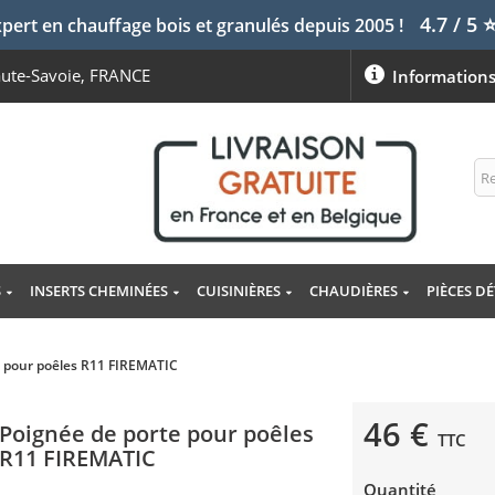
4.7 / 5
pert en chauffage bois et granulés depuis 2005 !
aute-Savoie, FRANCE
Information
S
INSERTS CHEMINÉES
CUISINIÈRES
CHAUDIÈRES
PIÈCES D
e pour poêles R11 FIREMATIC
46 €
Poignée de porte pour poêles
TTC
R11 FIREMATIC
Quantité