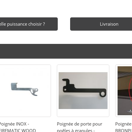
lle puissance choisir ?
Livraison
Poignée INOX -
Poignée de porte pour
Poignée 
FIREMATIC WOOD
poêles à granules -
BRONPI