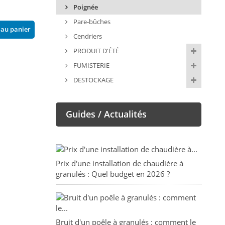
Poignée
Forno DSA
71,00 €
55,00 €
Pare-bûches
 au panier
Ajouter au pani
Cendriers
Ajouter au panier
PRODUIT D'ÉTÉ
FUMISTERIE
DESTOCKAGE
Guides / Actualités
Prix d'une installation de chaudière à
granulés : Quel budget en 2026 ?
Bruit d'un poêle à granulés : comment le