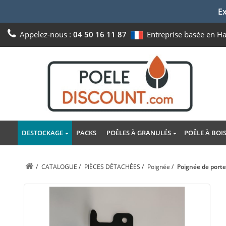
Ex
Appelez-nous :
04 50 16 11 87
Entreprise basée en H
DESTOCKAGE
PACKS
POÊLES À GRANULÉS
POÊLE À BOI
/
CATALOGUE
/
PIÈCES DÉTACHÉES
/
Poignée
/
Poignée de port