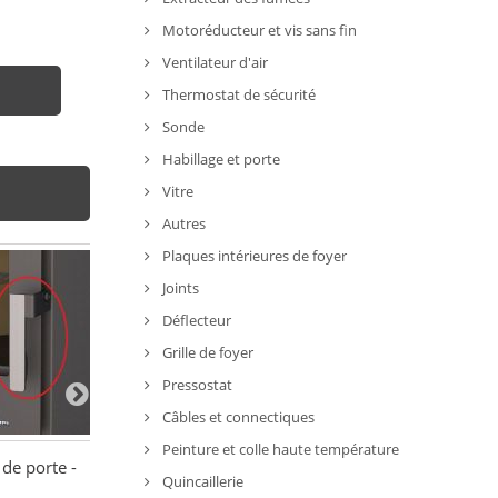
Motoréducteur et vis sans fin
Ventilateur d'air
Thermostat de sécurité
Sonde
Habillage et porte
Vitre
Autres
Plaques intérieures de foyer
Joints
Déflecteur
Grille de foyer
Pressostat
Câbles et connectiques
Peinture et colle haute température
de porte -
Poignée pour NORDICA
Manchon de poi
Quincaillerie
TermoRossella Plus
DERBY - BRONP