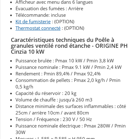
Afficheur avec menu dans 6 langues
Évacuation des fumées : Arrière
Télécommande: incluse
Kit de fumisterie
: (OPTION)
Thermostat connecté
: (OPTION)
Caractéristiques techniques du Poêle à
granules ventilé rond étanche - ORIGINE PH
Cinzia 10 kW
Puissance brulée : Pmax 10 kW / Pmin 3,8 kW
Puissance nominale : Pmax 9.1 kW / Pmin 2,4 kW
Rendement : Pmin 89,4% / Pmax 92,4%
Consommation de pellets : Pmax 2,0 kg/h / Pmin
0,5 kg/h
Capacité du réservoir : 20 kg
Volume de chauffe : jusqu'à 260 m3
Distance minimale des surfaces inflammables : côté
25cm / arrière 10cm / avant 80cm
Tension / Fréquence : 230 V / 50 Hz
Puissance nominale électrique : Pmax 280W / Pmin
30W
Mesures : L 585 x P 585 x H 950 mm