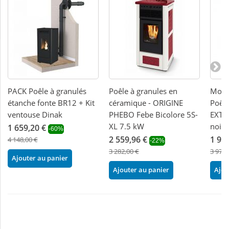
PACK Poêle à granulés
Poêle à granules en
Modèl
étanche fonte BR12 + Kit
céramique - ORIGINE
Poêle
ventouse Dinak
PHEBO Febe Bicolore 5S-
EXTR
XL 7.5 kW
noir
1 659,20 €
-60%
2 559,96 €
1 98
4 148,00 €
-22%
3 282,00 €
3 978,
Ajouter au panier
Ajouter au panier
Ajou