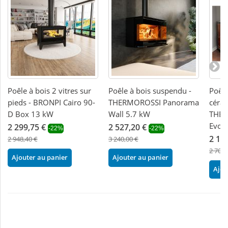
Poêle à bois 2 vitres sur
Poêle à bois suspendu -
Poêle
pieds - BRONPI Cairo 90-
THERMOROSSI Panorama
céra
D Box 13 kW
Wall 5.7 kW
THER
Evo6
2 299,75 €
2 527,20 €
-22%
-22%
2 10
2 948,40 €
3 240,00 €
2 704,
Ajouter au panier
Ajouter au panier
Ajou