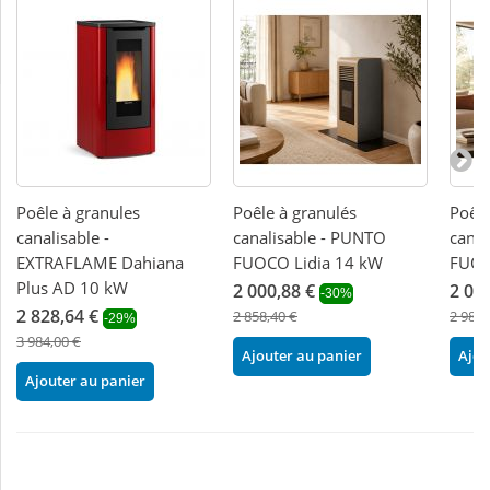
Poêle à granules
Poêle à granulés
Poêle
canalisable -
canalisable - PUNTO
canal
EXTRAFLAME Dahiana
FUOCO Lidia 14 kW
FUOC
Plus AD 10 kW
2 000,88 €
2 08
-30%
2 828,64 €
2 858,40 €
2 983,
-29%
3 984,00 €
Ajouter au panier
Ajou
Ajouter au panier