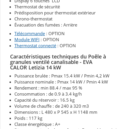
Display 6 touches LCD
Thermostat de sécurité
Prédisposition pour thermostat extérieur
Chrono-thermostat
Évacuation des fumées : Arrière
Télécommande
: OPTION
Module WIFI
: OPTION
Thermostat connecté
: OPTION
Caractéristiques techniques du Poêle à
granules ventilé canalisable - EVA
CALOR
Letizia 14
kW
Puissance brulée : Pmax 15.4 kW / Pmin 4,2 kW
Puissance nominale : Pmax 14 kW / Pmin 4 kW
Rendement : min 88.4 / max 95 %
Consommation : de 0.9 à 3.4 kg/h
Capacité du réservoir : 16.5 kg
Volume de chauffe : de 240 à 320 m3
Dimensions : L 480 x P 545 x H 1148 mm
Poids : 117 kg
Classe énergétique : A+