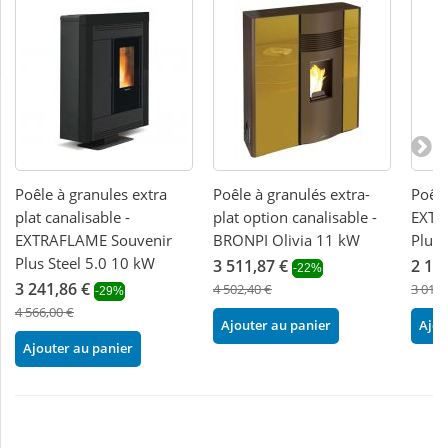
Poêle à granules extra
Poêle à granulés extra-
Poêle
plat canalisable -
plat option canalisable -
EXTR
EXTRAFLAME Souvenir
BRONPI Olivia 11 kW
Plus
Plus Steel 5.0 10 kW
3 511,87 €
2 14
-22%
3 241,86 €
4 502,40 €
3 018,
-29%
4 566,00 €
Ajouter au panier
Ajou
Ajouter au panier