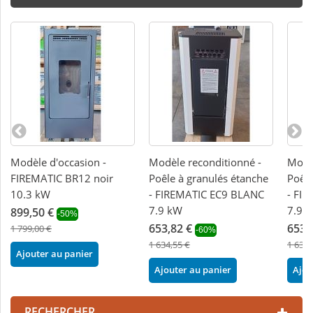
Modèle d'occasion -
Modèle reconditionné -
Modèl
FIREMATIC BR12 noir
Poêle à granulés étanche
Poêle
10.3 kW
- FIREMATIC EC9 BLANC
- FI
7.9 kW
7.9 
899,50 €
-50%
653,82 €
653,
1 799,00 €
-60%
1 634,55 €
1 634,
Ajouter au panier
Ajouter au panier
Ajou
RECHERCHER