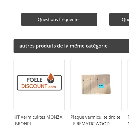
Questions fréquentes
Que
autres produits de la même catégorie
KIT Vermiculites MONZA
Plaque vermiculite droite
-BRONPI
- FIREMATIC WOOD