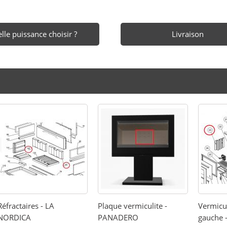
lle puissance choisir ?
Livraison
Réfractaires - LA
Plaque vermiculite -
Vermicul
NORDICA
PANADERO
gauche 