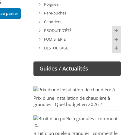
€
118,00 €
159,00 €
Poignée
Pare-bûches
 au panier
Ajouter au panier
Ajouter au pani
Cendriers
PRODUIT D'ÉTÉ
FUMISTERIE
DESTOCKAGE
Guides / Actualités
Prix d'une installation de chaudière à
granulés : Quel budget en 2026 ?
Bruit d'un poêle à granulés : comment le