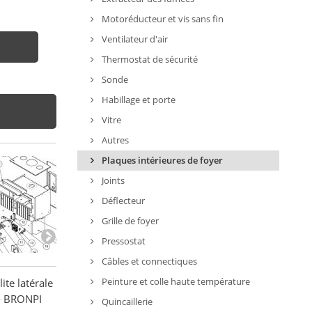
Motoréducteur et vis sans fin
Ventilateur d'air
Thermostat de sécurité
Sonde
Habillage et porte
Vitre
Autres
Plaques intérieures de foyer
Joints
Déflecteur
Grille de foyer
Pressostat
Câbles et connectiques
Peinture et colle haute température
ite latérale
Déflecteur vermiculite -
Vermiculites de 
- BRONPI
BRONPI
FM CALEFACCI
Quincaillerie