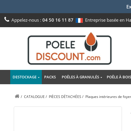
Ex
Appelez-nous :
04 50 16 11 87
Entreprise basée en H
DESTOCKAGE
PACKS
POÊLES À GRANULÉS
POÊLE À BOI
/
CATALOGUE
/
PIÈCES DÉTACHÉES
/
Plaques intérieures de foye