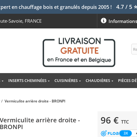
4.7 / 5
pert en chauffage bois et granulés depuis 2005 !
aute-Savoie, FRANCE
Information
S
INSERTS CHEMINÉES
CUISINIÈRES
CHAUDIÈRES
PIÈCES D
r
/
Vermiculite arrière droite - BRONPI
96 €
Vermiculite arrière droite -
TTC
BRONPI
3X