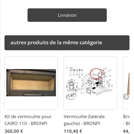
Livraison
autres produits de la même catégorie
Kit de vermiculite pour
Vermiculite (latérale
Briqu
CAIRO 110 - BRONPI
gauche) - BRONPI
- BR
360,00 €
110,40 €
44,0