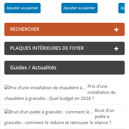
Ajouter au panier
Ajouter au panier
Ajou
RECHERCHER
PLAQUES INTÉRIEURES DE FOYER
Guides / Actualités
Prix d'une
installation de
chaudière à granulés : Quel budget en 2026 ?
Bruit d'un
poêle à
granulés : comment le réduire et retrouver le silence ?