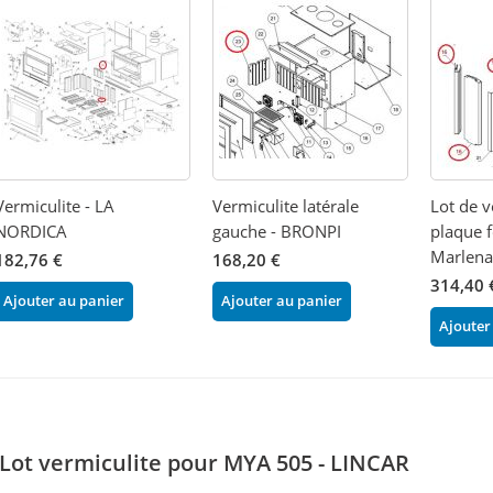
Vermiculite - LA
Vermiculite latérale
Lot de v
NORDICA
gauche - BRONPI
plaque 
Marlena
182,76 €
168,20 €
314,40 
Ajouter au panier
Ajouter au panier
Ajouter
Lot vermiculite pour MYA 505 - LINCAR