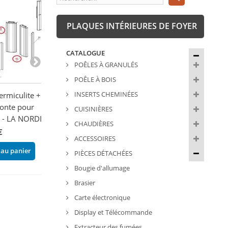
PLAQUES INTÉRIEURES DE FOYER
CATALOGUE
POÊLES À GRANULÉS
POÊLE À BOIS
INSERTS CHEMINÉES
ermiculite + 1
Vermiculite arrière
PACK vermiculit
fonte pour
gauche - BRONPI
I90 - BRONPI 
CUISINIÈRES
 - LA NORDICA
96,00 €
271,80 €
CHAUDIÈRES
€
ACCESSOIRES
Ajouter au panier
Ajouter au pani
 au panier
PIÈCES DÉTACHÉES
Bougie d'allumage
Brasier
Carte électronique
Display et Télécommande
Extracteur des fumées