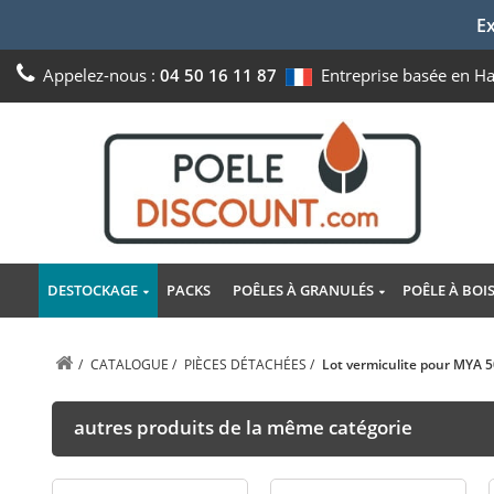
Ex
Appelez-nous :
04 50 16 11 87
Entreprise basée en H
DESTOCKAGE
PACKS
POÊLES À GRANULÉS
POÊLE À BOI
/
CATALOGUE
/
PIÈCES DÉTACHÉES
/
Lot vermiculite pour MYA 
autres produits de la même catégorie