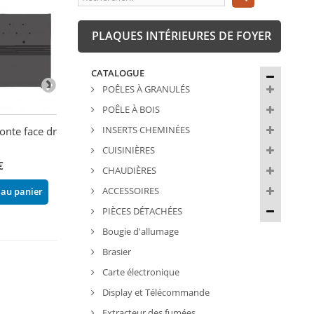
PLAQUES INTÉRIEURES DE FOYER
CATALOGUE
POÊLES À GRANULÉS
POÊLE À BOIS
INSERTS CHEMINÉES
onte face droite -
KIT PLAQUES FOYER
Plaque fonte fa
FONTE - TORONTO-S -
- BRONPI
CUISINIÈRES
FIREMATIC WOOD
€
208,80 €
CHAUDIÈRES
372,00 €
ACCESSOIRES
 au panier
Ajouter au pani
Ajouter au panier
PIÈCES DÉTACHÉES
Bougie d'allumage
Brasier
Carte électronique
Display et Télécommande
Extracteur des fumées