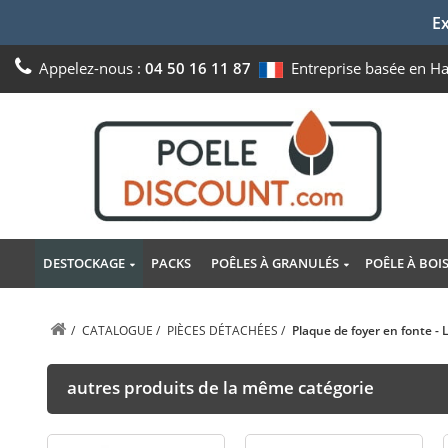
Ex
Appelez-nous :
04 50 16 11 87
Entreprise basée en H
DESTOCKAGE
PACKS
POÊLES À GRANULÉS
POÊLE À BOI
/
CATALOGUE
/
PIÈCES DÉTACHÉES
/
Plaque de foyer en fonte -
autres produits de la même catégorie