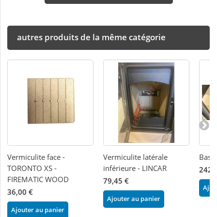
autres produits de la même catégorie
Vermiculite face -
Vermiculite latérale
Base 
TORONTO XS -
inférieure - LINCAR
242,
FIREMATIC WOOD
79,45 €
Ajou
36,00 €
Ajouter au panier
Ajouter au panier