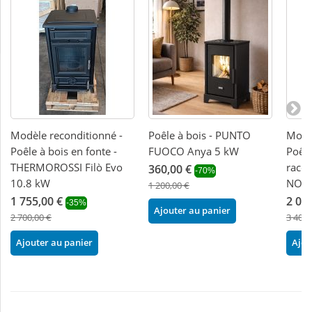
Modèle reconditionné -
Poêle à bois - PUNTO
Modèl
Poêle à bois en fonte -
FUOCO Anya 5 kW
Poêle
THERMOROSSI Filò Evo
racco
360,00 €
-70%
10.8 kW
NORDI
1 200,00 €
1 755,00 €
2 04
-35%
Ajouter au panier
2 700,00 €
3 406,
Ajouter au panier
Ajou