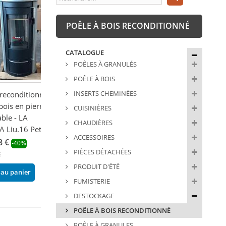
POÊLE À BOIS RECONDITIONNÉ
CATALOGUE
POÊLES À GRANULÉS
POÊLE À BOIS
INSERTS CHEMINÉES
reconditionné -
bois en pierre
CUISINIÈRES
ble - LA
CHAUDIÈRES
 Liu.16 Petra...
ACCESSOIRES
8 €
-40%
PIÈCES DÉTACHÉES
€
PRODUIT D'ÉTÉ
 au panier
FUMISTERIE
DESTOCKAGE
POÊLE À BOIS RECONDITIONNÉ
POÊLE À GRANULES