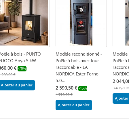
Poêle à bois - PUNTO
Modèle reconditionné -
Modèle 
FUOCO Anya 5 kW
Poêle à bois avec four
Poêle à 
raccordable - LA
raccorda
360,00 €
-70%
NORDICA Ester Forno
NORDICA
1 200,00 €
5.0...
2 044,0
Ajouter au panier
2 590,50 €
3 406,80 
-45%
4 710,00 €
Ajouter
Ajouter au panier