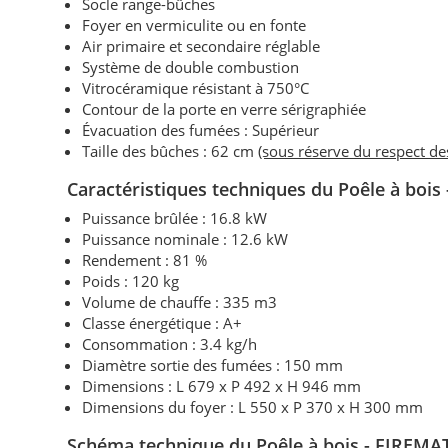
Socle range-bûches
Foyer en vermiculite ou en fonte
Air primaire et secondaire réglable
Système de double combustion
Vitrocéramique résistant à 750°C
Contour de la porte en verre sérigraphiée
Évacuation des fumées : Supérieur
Taille des bûches : 62 cm
(sous réserve du respect d
Caractéristiques techniques
du Poêle à bois
Puissance brûlée : 16.8 kW
Puissance nominale :
12.6 kW
Rendement : 81 %
Poids : 120 kg
Volume de chauffe : 335 m3
Classe énergétique : A+
Consommation : 3.4 kg/h
Diamètre sortie des fumées : 150 mm
Dimensions : L 679 x P 492 x H 946 mm
Dimensions du foyer : L 550 x P 370 x H 300 mm
Schéma technique du
Poêle à bois
- FIREMAT