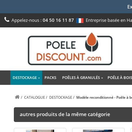
Ex
Appelez-nous :
04 50 16 11 87
Entreprise basée en H
DESTOCKAGE
PACKS
POÊLES À GRANULÉS
POÊLE À BOI
/
CATALOGUE
/
DESTOCKAGE
/
Modèle reconditionné - Poêle à b
autres produits de la même catégorie