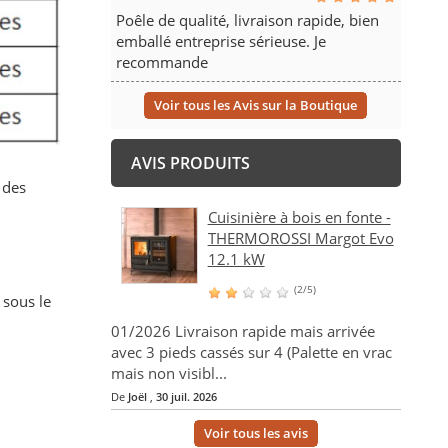
Poêle de qualité, livraison rapide, bien
emballé entreprise sérieuse. Je
recommande
Voir tous les Avis sur la Boutique
AVIS PRODUITS
 des
Cuisinière à bois en fonte -
THERMOROSSI Margot Evo
12.1 kW
(2/5)
sous le
01/2026 Livraison rapide mais arrivée
avec 3 pieds cassés sur 4 (Palette en vrac
mais non visibl...
De
Joël
,
30 juil. 2026
Voir tous les avis