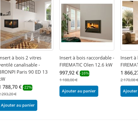
Insert à bois 2 vitres
Insert à bois raccordable -
Insert à
ventilé canalisable -
FIREMATIC Olen 12.6 kW
FIREMAT
BRONPI Paris 90 ED 13
997,92 €
1 866,2
-16%
kW
1 188,00 €
2 170,08 
1 788,70 €
-22%
Ajouter au panier
Ajouter
2 293,20 €
Ajouter au panier