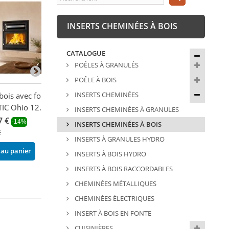
INSERTS CHEMINÉES À BOIS
CATALOGUE
POÊLES À GRANULÉS
POÊLE À BOIS
INSERTS CHEMINÉES
 bois avec four -
Insert à bois ventilé -
Insert à bois 3 v
IC Ohio 12.8 kW
FIREMATIC Waco 12.6 kW
ventilé canalisa
INSERTS CHEMINÉES À GRANULES
BRONPI Paris 7
7 €
1 207,44 €
-14%
-14%
INSERTS CHEMINÉES À BOIS
kW
€
1 404,00 €
INSERTS À GRANULES HYDRO
1 733,47 €
-22
 au panier
Ajouter au panier
INSERTS À BOIS HYDRO
2 222,40 €
INSERTS À BOIS RACCORDABLES
Ajouter au pani
CHEMINÉES MÉTALLIQUES
CHEMINÉES ÉLECTRIQUES
INSERT À BOIS EN FONTE
CUISINIÈRES