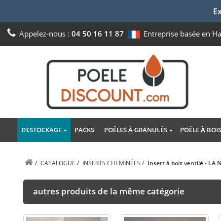
Ex
Appelez-nous :
04 50 16 11 87
Entreprise basée en H
DESTOCKAGE
PACKS
POÊLES À GRANULÉS
POÊLE À BOI
/
CATALOGUE
/
INSERTS CHEMINÉES
/
Insert à bois ventilé - LA
autres produits de la même catégorie