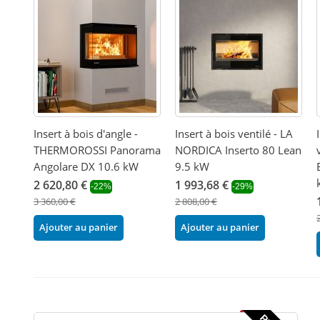
Insert à bois d'angle -
Insert à bois ventilé - LA
THERMOROSSI Panorama
NORDICA Inserto 80 Lean
Angolare DX 10.6 kW
9.5 kW
2 620,80 €
1 993,68 €
-22%
-29%
3 360,00 €
2 808,00 €
Ajouter au panier
Ajouter au panier