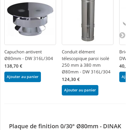
Capuchon antivent
Conduit élément
Brid
Ø80mm - DW 316L/304
télescopique paroi isolé
DW 3
250 mm à 380 mm
138,70 €
40,1
Ø80mm - DW 316L/304
Ajouter au panier
Ajou
124,30 €
Ajouter au panier
Plaque de finition 0/30° Ø80mm - DINAK