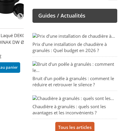
Guides / Actualités
 Laqué DEKO
Solin de toit plat
Capuchon pare-
DINAK DW Ø200 -
Ø200mm - DINAK DW
Ø200mm - DIN
Prix d'une installation de chaudière à
BOIS
BOIS
granulés : Quel budget en 2026 ?
€
274,85 €
212,50 €
 au panier
Ajouter au panier
Ajouter au pani
Bruit d'un poêle à granulés : comment le
réduire et retrouver le silence ?
Chaudière à granulés : quels sont les
avantages et les inconvénients ?
Tous les articles