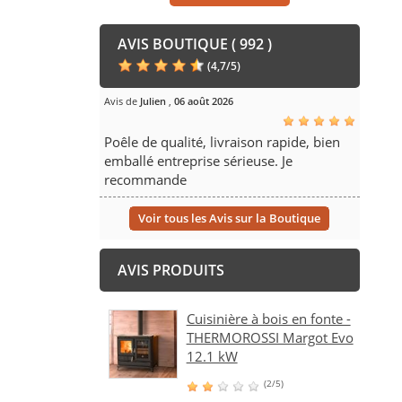
AVIS BOUTIQUE ( 992 )
(
4,7
/
5
)
Avis de
Julien
,
06 août 2026
Poêle de qualité, livraison rapide, bien
emballé entreprise sérieuse. Je
recommande
Voir tous les Avis sur la Boutique
AVIS PRODUITS
Cuisinière à bois en fonte -
THERMOROSSI Margot Evo
12.1 kW
(2/5)