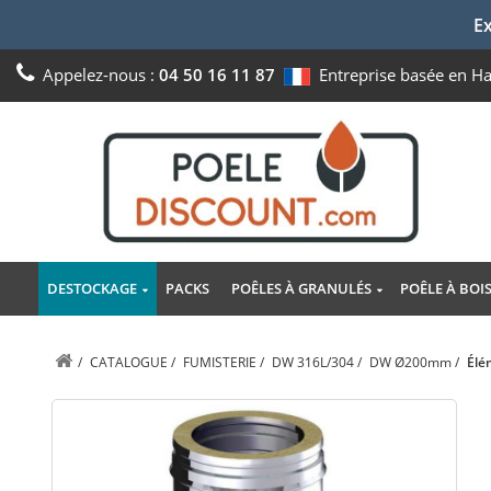
Ex
Appelez-nous :
04 50 16 11 87
Entreprise basée en H
DESTOCKAGE
PACKS
POÊLES À GRANULÉS
POÊLE À BOI
/
CATALOGUE
/
FUMISTERIE
/
DW 316L/304
/
DW Ø200mm
/
Élé