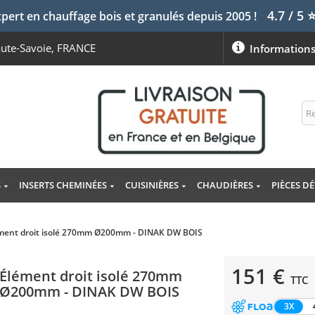
4.7 / 5
pert en chauffage bois et granulés depuis 2005 !
aute-Savoie, FRANCE
Information
S
INSERTS CHEMINÉES
CUISINIÈRES
CHAUDIÈRES
PIÈCES D
ment droit isolé 270mm Ø200mm - DINAK DW BOIS
151 €
Élément droit isolé 270mm
TTC
Ø200mm - DINAK DW BOIS
3X