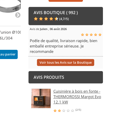
AVIS BOUTIQUE ( 992 )
(
4,7
/
5
)
Avis de
Julien
,
06 août 2026
 d'union Ø100mm
Rosace de finition avec
Té 93° avec ins
16L/304
aimant Ø100mm - DW
paroi isolé Ø1
Poêle de qualité, livraison rapide, bien
316L/304
DW 316L/304
emballé entreprise sérieuse. Je
58,30 €
378,60 €
recommande
 au panier
Ajouter au panier
Ajouter au pani
Voir tous les Avis sur la Boutique
AVIS PRODUITS
Cuisinière à bois en fonte -
THERMOROSSI Margot Evo
12.1 kW
(2/5)