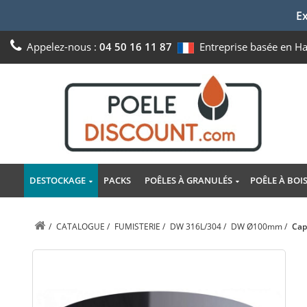
Ex
Appelez-nous :
04 50 16 11 87
Entreprise basée en H
DESTOCKAGE
PACKS
POÊLES À GRANULÉS
POÊLE À BOI
/
CATALOGUE
/
FUMISTERIE
/
DW 316L/304
/
DW Ø100mm
/
Cap