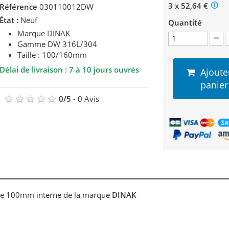
3 x 52,64 €
Référence
030110012DW
État :
Neuf
Quantité
Marque DINAK
Gamme DW 316L/304
Taille : 100/160mm
Délai de livraison :
7 à 10 jours ouvrés
Ajoute
panier
0
/
5
-
0
Avis
tre 100mm interne de la marque
DINAK