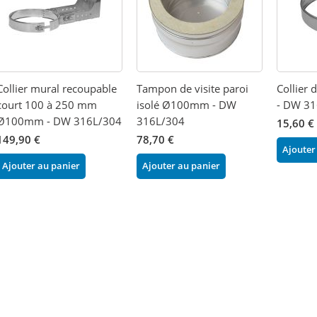
Collier mural recoupable
Tampon de visite paroi
Collier
court 100 à 250 mm
isolé Ø100mm - DW
- DW 3
Ø100mm - DW 316L/304
316L/304
15,60 €
149,90 €
78,70 €
Ajouter
Ajouter au panier
Ajouter au panier