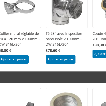
Collier mural réglable de
Té 93° avec inspection
Coude 45
70 à 120 mm Ø100mm -
paroi isolé Ø100mm -
Ø100mm
DW 316L/304
DW 316L/304
130,30 
58,80 €
378,60 €
Ajouter
Ajouter au panier
Ajouter au panier