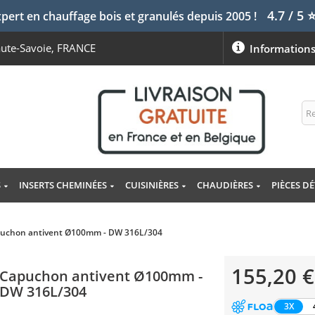
4.7 / 5
pert en chauffage bois et granulés depuis 2005 !
aute-Savoie, FRANCE
Information
S
INSERTS CHEMINÉES
CUISINIÈRES
CHAUDIÈRES
PIÈCES D
uchon antivent Ø100mm - DW 316L/304
155,20 €
Capuchon antivent Ø100mm -
DW 316L/304
3X