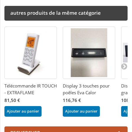
autres produits de la même catégorie
Télécommande IR TOUCH
Display 3 touches pour
Displ
- EXTRAFLAME
poêles Eva Calor
gran
81,50 €
116,76 €
108,
Ajouter au panier
Ajouter au panier
Ajou