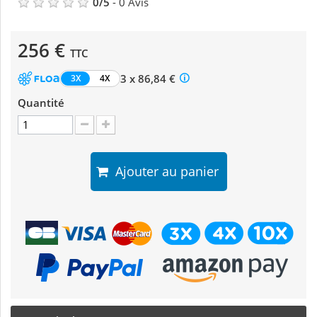
0
/
5
-
0
Avis
256 €
TTC
3 x 86,84 €
3X
4X
Quantité
Ajouter au panier