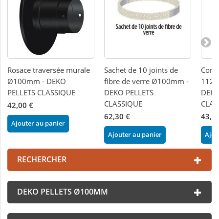
Rosace traversée murale
Sachet de 10 joints de
Condu
Ø100mm - DEKO
fibre de verre Ø100mm -
112
PELLETS CLASSIQUE
DEKO PELLETS
DEKO
CLASSIQUE
CLAS
42,00 €
62,30 €
43,6
Ajouter au panier
Ajouter au panier
Ajou
RECHERCHER
DEKO PELLETS Ø100MM