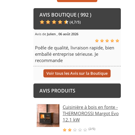
AVIS BOUTIQUE ( 992 )
(
4,7
/
5
)
Avis de
Julien
,
06 août 2026
Poêle de qualité, livraison rapide, bien
emballé entreprise sérieuse. Je
recommande
Voir tous les Avis sur la Boutique
AVIS PRODUITS
Cuisinière à bois en fonte -
THERMOROSSI Margot Evo
12.1 kW
(2/5)