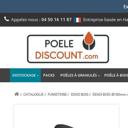
Ex
Appelez-nous :
04 50 16 11 87
Entreprise basée en H
DESTOCKAGE
PACKS
POÊLES À GRANULÉS
POÊLE À BOI
/
CATALOGUE
/
FUMISTERIE
/
DEKO BOIS
/
DEKO-BOIS Ø180mm