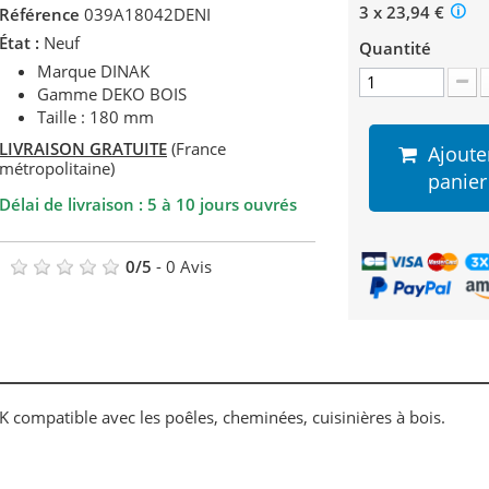
3 x 23,94 €
Référence
039A18042DENI
État :
Neuf
Quantité
Marque DINAK
Gamme DEKO BOIS
Taille : 180 mm
LIVRAISON GRATUITE
(France
Ajoute
métropolitaine)
panier
Délai de livraison : 5 à 10 jours ouvrés
0
/
5
-
0
Avis
ompatible avec les poêles, cheminées, cuisinières à bois.