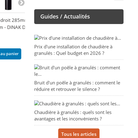
Guides / Actualités
 droit 285mm
Conduit droit 950mm
Té 90° avec piq
 - DINAK DEKO
Ø180mm - DINAK DEKO
femelle Ø180m
BOIS
DINAK DEKO B
82,20 €
105,53 €
Prix d'une installation de chaudière à
granulés : Quel budget en 2026 ?
 au panier
Ajouter au panier
Ajouter au pani
Bruit d'un poêle à granulés : comment le
réduire et retrouver le silence ?
Chaudière à granulés : quels sont les
avantages et les inconvénients ?
Tous les articles