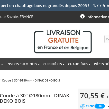
4.7 / 5
pert en chauffage bois et granulés depuis 2005 !
aute-Savoie, FRANCE
Information
S
INSERTS CHEMINÉES
CUISINIÈRES
CHAUDIÈRES
PIÈCES D
/
Coude à 30° Ø180mm - DINAK DEKO BOIS
70,55 €
Coude à 30° Ø180mm - DINAK
T
DEKO BOIS
3X