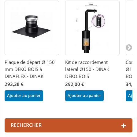
Plaque de départ Ø 150
Kit de raccordement
Cond
mm DEKO BOIS à
latéral Ø150 - DINAK
Ø150
DINAFLEX - DINAK
DEKO BOIS
BOIS
293,38 €
292,00 €
34,7
Ajouter au panier
Ajouter au panier
Ajou
RECHERCHER