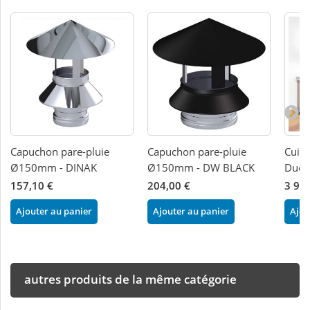
Capuchon pare-pluie
Capuchon pare-pluie
Cuisi
Ø150mm - DINAK
Ø150mm - DW BLACK
Duch
157,10 €
204,00 €
3 94
Ajouter au panier
Ajouter au panier
Ajou
autres produits de la même catégorie