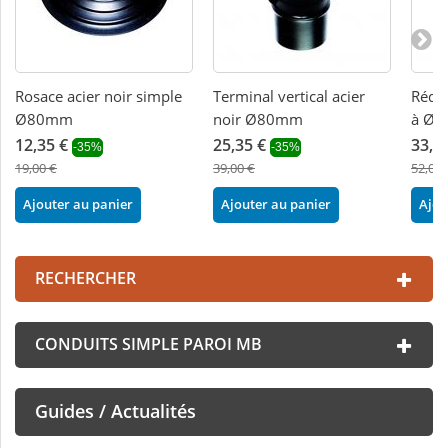
Rosace acier noir simple
Terminal vertical acier
Rédu
Ø80mm
noir Ø80mm
à Ø80
12,35 €
25,35 €
33,8
-35%
-35%
19,00 €
39,00 €
52,00 
Ajouter au panier
Ajouter au panier
Ajou
RECHERCHER
CONDUITS SIMPLE PAROI MB
Guides / Actualités