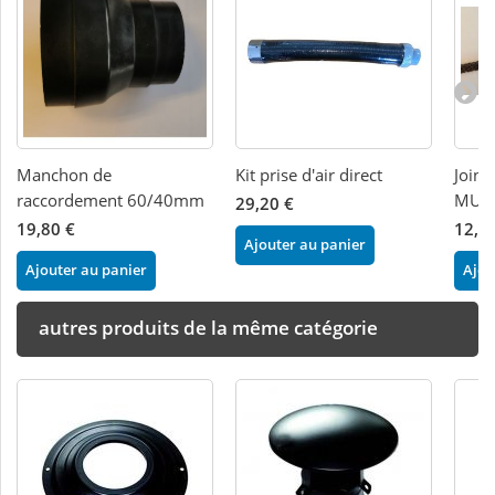
Manchon de
Kit prise d'air direct
Joint
raccordement 60/40mm
MUL
29,20 €
19,80 €
12,0
Ajouter au panier
Ajouter au panier
Ajou
autres produits de la même catégorie