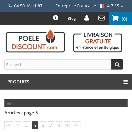
04 50 16 11 87
Entreprise Française
4.7 / 5
⭐
Blog
(0)
PRODUITS
Articles - page 5
<<
1
...
5
6
7
8
9
>>