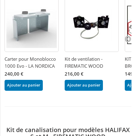
Carter pour Monoblocco
Kit de ventilation -
KIT 
1000 Evo - LA NORDICA
FIREMATIC WOOD
BRON
240,00 €
216,00 €
149,
Ajouter au panier
Ajouter au panier
Ajou
Kit de canalisation pour modèles HALIFAX