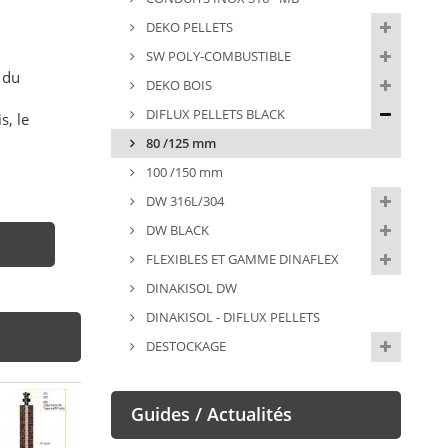
DEKO PELLETS
SW POLY-COMBUSTIBLE
 du
DEKO BOIS
DIFLUX PELLETS BLACK
s, le
80 /125 mm
100 /150 mm
DW 316L/304
DW BLACK
FLEXIBLES ET GAMME DINAFLEX
DINAKISOL DW
DINAKISOL - DIFLUX PELLETS
DESTOCKAGE
Guides / Actualités