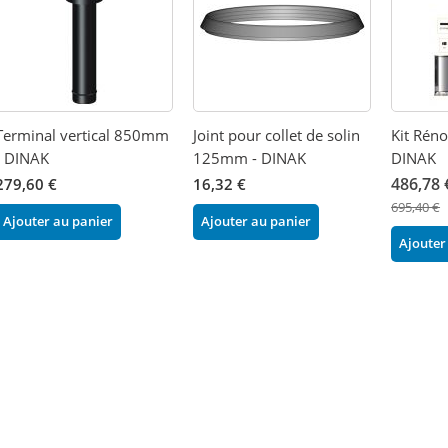
Terminal vertical 850mm
Joint pour collet de solin
Kit Réno
- DINAK
125mm - DINAK
DINAK
486,78 
279,60 €
16,32 €
695,40 €
Ajouter au panier
Ajouter au panier
Ajouter