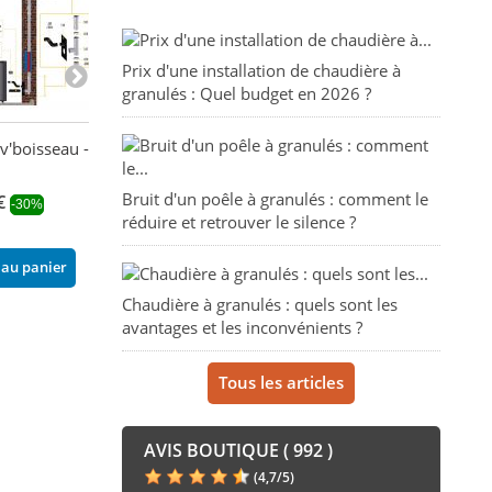
Prix d'une installation de chaudière à
granulés : Quel budget en 2026 ?
v'boisseau -
Manchon de
Kit vertical infé
raccordement 60/50mm
80/125 mm DI
Bruit d'un poêle à granulés : comment le
- DINAK
€
491,21 €
-30%
-40%
réduire et retrouver le silence ?
52,00 €
818,68 €
 au panier
Ajouter au pani
Ajouter au panier
Chaudière à granulés : quels sont les
avantages et les inconvénients ?
Tous les articles
AVIS BOUTIQUE ( 992 )
(
4,7
/
5
)