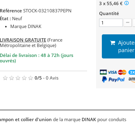
3 x 55,46 €
Référence
STOCK-03210837PEPN
Quantité
État :
Neuf
Marque DINAK
LIVRAISON GRATUITE
(France
Ajoute
Métropolitaine et Belgique)
panier
Délai de livraison : 48 à 72h (jours
ouvrés)
0
/
5
-
0
Avis
mpon et collier d'union
de la marque
DINAK
pour conduits