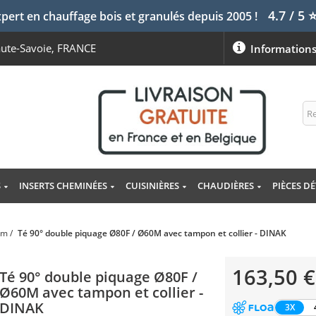
4.7 / 5
pert en chauffage bois et granulés depuis 2005 !
aute-Savoie, FRANCE
Information
S
INSERTS CHEMINÉES
CUISINIÈRES
CHAUDIÈRES
PIÈCES D
mm
/
Té 90° double piquage Ø80F / Ø60M avec tampon et collier - DINAK
163,50 €
Té 90° double piquage Ø80F /
Ø60M avec tampon et collier -
DINAK
3X