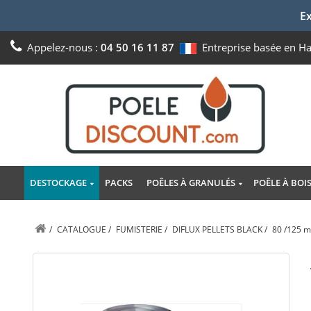
Ex
Appelez-nous :
04 50 16 11 87
Entreprise basée en H
DESTOCKAGE
PACKS
POÊLES À GRANULÉS
POÊLE À BOI
/
CATALOGUE
/
FUMISTERIE
/
DIFLUX PELLETS BLACK
/
80 /125 