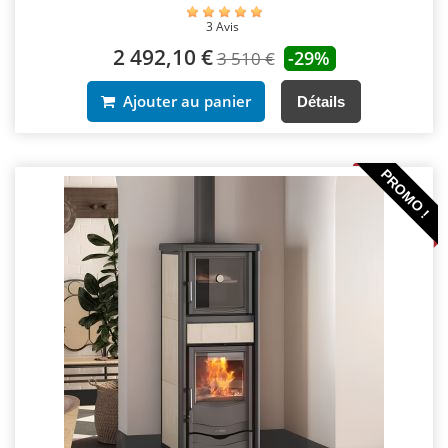
3 Avis
2 492,10 €
-29%
3 510 €
Ajouter au panier
Détails
PROMO !