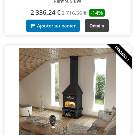
Flint 9.5 kW
2 336,24 €
-14%
2 716,56 €
Ajouter au panier
Détails
PROMO !