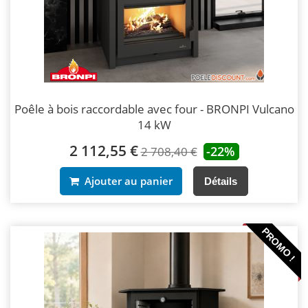
Poêle à bois raccordable avec four - BRONPI Vulcano
14 kW
2 112,55 €
-22%
2 708,40 €
Ajouter au panier
Détails
PROMO !