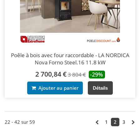
Poêle à bois avec four raccordable - LA NORDICA
Nova Forno Steel.16 11.8 kW
2 700,84 €
-29%
3 804 €
Ajouter au panier
Détails
22 - 42 sur 59
1
2
3