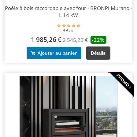
Poêle à bois raccordable avec four - BRONPI Murano -
L 14 kW
4 Avis
1 985,26 €
-22%
2 545,20 €
Ajouter au panier
Détails
PROMO !