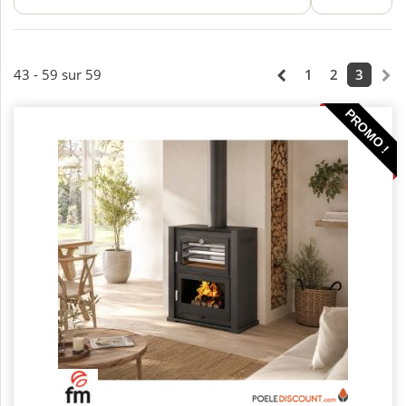
43 - 59 sur 59
1
2
3
PROMO !