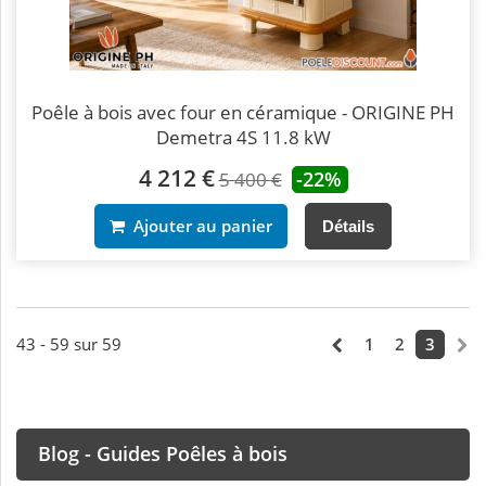
Poêle à bois avec four en céramique - ORIGINE PH
Demetra 4S 11.8 kW
4 212 €
-22%
5 400 €
Ajouter au panier
Détails
43 - 59 sur 59
1
2
3
Blog - Guides Poêles à bois