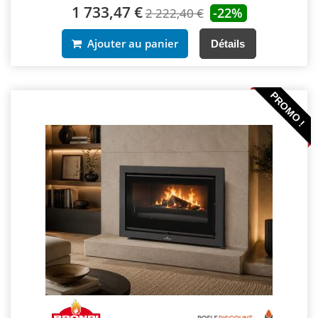
1 733,47 €
-22%
2 222,40 €
Ajouter au panier
Détails
PROMO !