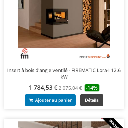
Insert à bois d'angle ventilé - FIREMATIC Lora-I 12.6
kW
1 784,53 €
-14%
2 075,04 €
Ajouter au panier
Détails
PROMO !