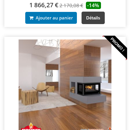
1 866,27 €
-14%
2 170,08 €
Ajouter au panier
Détails
PROMO !