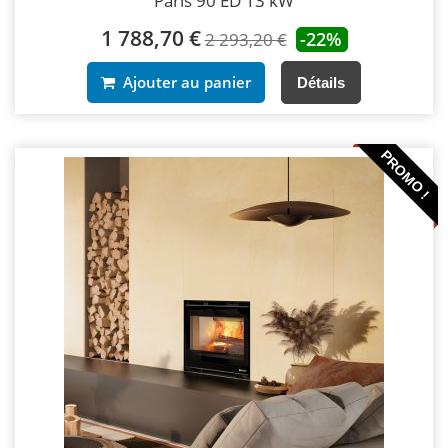
Paris 90 ED 13 kW
1 788,70 €
-22%
2 293,20 €
Ajouter au panier
Détails
PROMO !